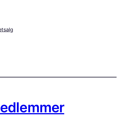
letsalg
 medlemmer