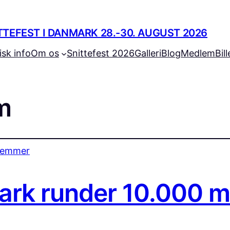
TTEFEST I DANMARK 28.-30. AUGUST 2026
isk info
Om os
Snittefest 2026
Galleri
Blog
Medlem
Bil
m
mark runder 10.000